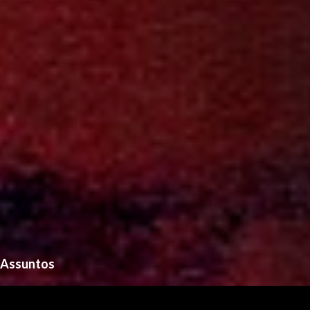
o
s
Assuntos