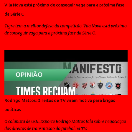
Vila Nova está próximo de conseguir vaga para a próxima fase
da Série C
Tigre tem a melhor defesa da competição. Vila Nova está próximo
de conseguir vaga para a próxima fase da Série C.
Rodrigo Mattos: Direitos de TV viram motivo para brigas
políticas
O colunista de UOL Esporte Rodrigo Mattos fala sobre negociação
dos direitos de transmissão do futebol na TV.