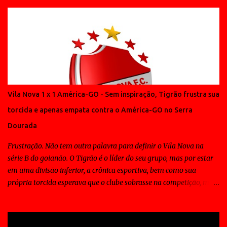
Vila Nova 1 x 1 América-GO - Sem inspiração, Tigrão frustra sua
torcida e apenas empata contra o América-GO no Serra
Dourada
Frustração. Não tem outra palavra para definir o Vila Nova na
série B do goianão. O Tigrão é o líder do seu grupo, mas por estar
em uma divisão inferior, a crônica esportiva, bem como sua
própria torcida esperava que o clube sobrasse na competição, mas
ao contrário disso todos os jogos do Vila Nova tem sido de
sofrimento para a massa e em muitos deles o time tem contado
com a sorte para vencer. Padrão tático não tem. Padrão técnico