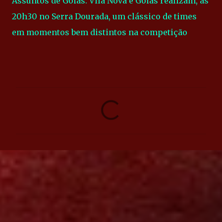
Assuntos de Goiás: Vila Nova e Goiás realizam, às
20h30 no Serra Dourada, um clássico de times
em momentos bem distintos na competição
C
o
m
e
n
t
á
r
i