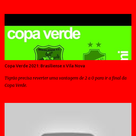
Copa Verde 2021: Brasiliense x Vila Nova
Tigrão precisa reverter uma vantagem de 2 a 0 para ir a final da
Copa Verde.