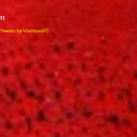
tt
Tweets by VilaNovaFC