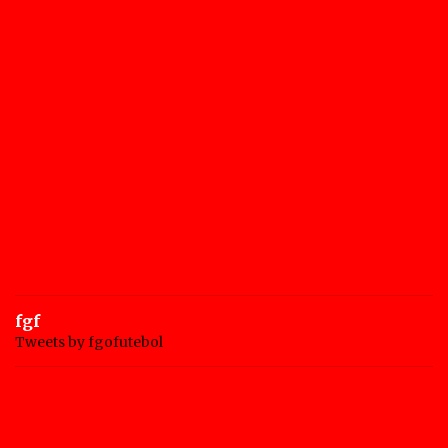
fgf
Tweets by fgofutebol