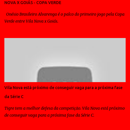
NOVA X GOIÁS - COPA VERDE
pois o treinador que veio para dar um padrão ao Vila Nova, viu seu
time ficar alçando bolas na ...
Onésio Brasileiro Alvarenga é o palco do primeiro jogo pela Copa
Verde entre Vila Nova x Goiás.
Vila Nova está próximo de conseguir vaga para a próxima fase
da Série C
Tigre tem a melhor defesa da competição. Vila Nova está próximo
de conseguir vaga para a próxima fase da Série C.