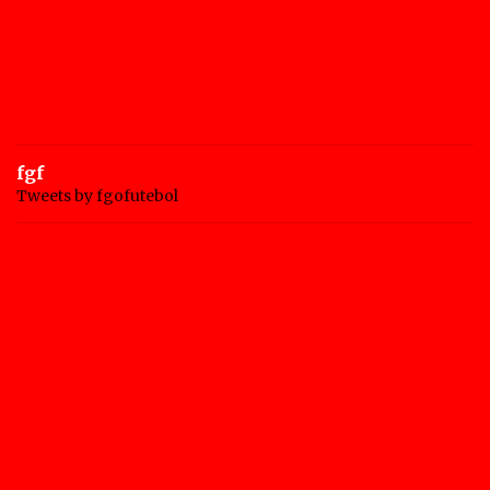
fgf
Tweets by fgofutebol