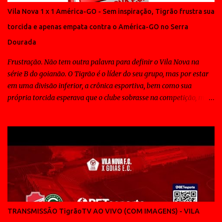
Vila Nova 1 x 1 América-GO - Sem inspiração, Tigrão frustra sua
torcida e apenas empata contra o América-GO no Serra
Dourada
Frustração. Não tem outra palavra para definir o Vila Nova na
série B do goianão. O Tigrão é o líder do seu grupo, mas por estar
em uma divisão inferior, a crônica esportiva, bem como sua
própria torcida esperava que o clube sobrasse na competição, mas
ao contrário disso todos os jogos do Vila Nova tem sido de
sofrimento para a massa e em muitos deles o time tem contado
com a sorte para vencer. Padrão tático não tem. Padrão técnico
também não. E o elenco Colorado não conta com nenhum "fora de
série" para decidir partidas. Para se ter uma idéia, o craque do time
é o Frontini, que só sabe fazer gols... isso deveria ser suficiente,
mas esta longe de ser a solução, uma vez que sem inspiração para
criar, em muitos jogos só a transpiração é pouco para vencer.
Diante do América de Morrrinhos e os mais de 7 mil pagantes no
TRANSMISSÃO TigrãoTV AO VIVO (COM IMAGENS) - VILA
Serra Dourada, não foi diferente, aliás até teve algo de inusitado,