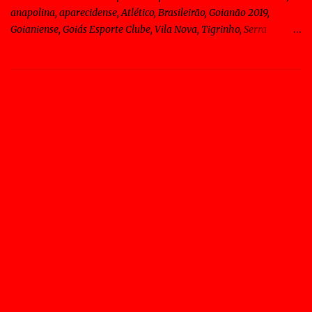
anapolina, aparecidense, Atlético, Brasileirão, Goianão 2019,
Goianiense, Goiás Esporte Clube, Vila Nova, Tigrinho, Serra
Dourada, Sagres, Goiânia Os gols de Goiás 2 x 0 Vila Nova pelo
Campeonato Goiano