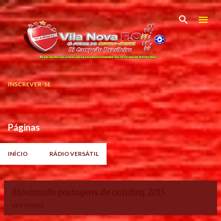
Pular para o conteúdo principal
INSCREVER-SE
Páginas
INÍCIO
RÁDIO VERSÁTIL
Mostrando postagens de outubro, 2015
VER TODOS