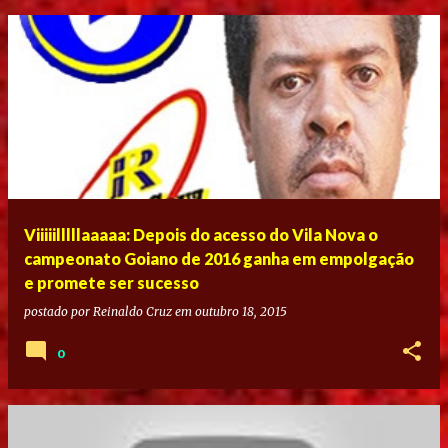
Viiiiilllllaaaaa: Depois do acesso do Vila Nova o
campeonato Goiano de 2016 ganha em empolgação
e promete ser sucesso
postado por
Reinaldo Cruz
em
outubro 18, 2015
0