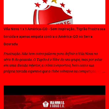
Vila Nova 1 x 1 América-GO - Sem inspiração, Tigrão frustra sua
torcida e apenas empata contra o América-GO no Serra
Dourada
Frustração. Não tem outra palavra para definir o Vila Nova na
série B do goianão. O Tigrão é o líder do seu grupo, mas por estar
em uma divisão inferior, a crônica esportiva, bem como sua
própria torcida esperava que o clube sobrasse na competição, mas
ao contrário disso todos os jogos do Vila Nova tem sido de
sofrimento para a massa e em muitos deles o time tem contado
com a sorte para vencer. Padrão tático não tem. Padrão técnico
também não. E o elenco Colorado não conta com nenhum "fora de
série" para decidir partidas. Para se ter uma idéia, o craque do time
é o Frontini, que só sabe fazer gols... isso deveria ser suficiente,