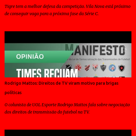
Tigre tem a melhor defesa da competição. Vila Nova está próximo
de conseguir vaga para a próxima fase da Série C.
Rodrigo Mattos: Direitos de TV viram motivo para brigas
políticas
O colunista de UOL Esporte Rodrigo Mattos fala sobre negociação
dos direitos de transmissão do futebol na TV.