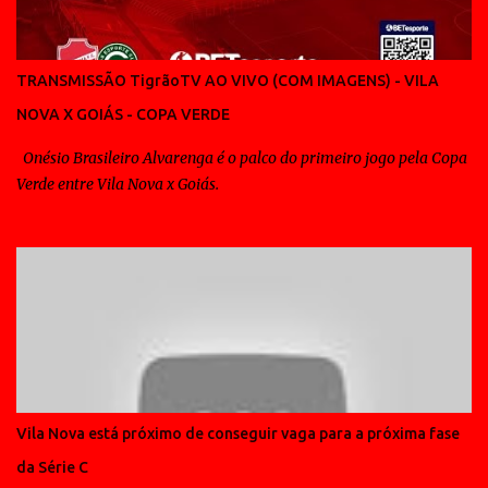
mas esta longe de ser a solução, uma vez que sem inspiração para
criar, em muitos jogos só a transpiração é pouco para vencer.
Diante do América de Morrrinhos e os mais de 7 mil pagantes no
TRANSMISSÃO TigrãoTV AO VIVO (COM IMAGENS) - VILA
Serra Dourada, não foi diferente, aliás até teve algo de inusitado,
NOVA X GOIÁS - COPA VERDE
pois o treinador que veio para dar um padrão ao Vila Nova, viu seu
time ficar alçando bolas na ...
Onésio Brasileiro Alvarenga é o palco do primeiro jogo pela Copa
Verde entre Vila Nova x Goiás.
Vila Nova está próximo de conseguir vaga para a próxima fase
da Série C