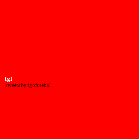
fgf
Tweets by fgofutebol