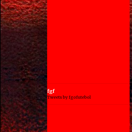
fgf
Tweets by fgofutebol