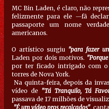
MC Bin Laden, é claro, não repr
felizmente para ele —fã decl
passaporte um nome verdadei
americanos.
O artístico surgiu
"para fazer um
Laden por dois motivos.
"Porque
por ter ficado intrigado com o
torres de Nova York.
Na quinta-feira, depois da inva
vídeo de
"Tá Tranquilo, Tá Favor
passava de 17 milhões de visual
"É um vídeo pros recalcados"
, cant