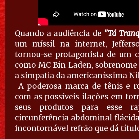
Quando a audiência de
"Tá Tranq
um míssil na internet, Jeffer
tornou-se protagonista de um 
como MC Bin Laden, sobrenome d
a simpatia da americaníssima Ni
A poderosa marca de tênis e ro
com as possíveis ilações em tor
seus produtos para esse ra
circunferência abdominal flácid
incontornável refrão que dá títul