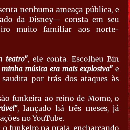
esenta nenhuma ameaça pública, e
arado da Disney— consta em seu
ro muito familiar aos norte-
 teatro"
, ele conta. Escolheu Bin
 minha música era mais explosiva"
e
 saudita por trás dos ataques às
são funkeira ao reino de Momo, o
ável"
, lançado há três meses, já
izações no YouTube.
a o funkeiro na praia, encharcando