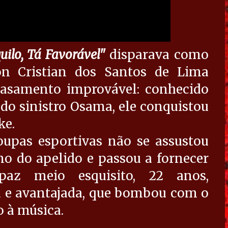
uilo, Tá Favorável"
disparava como
son Cristian dos Santos de Lima
casamento improvável: conhecido
o sinistro Osama, ele conquistou
ke.
upas esportivas não se assustou
no do apelido e passou a fornecer
paz meio esquisito, 22 anos,
a e avantajada, que bombou com o
o à música.