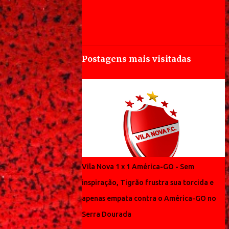
Postagens mais visitadas
Vila Nova 1 x 1 América-GO - Sem
inspiração, Tigrão frustra sua torcida e
apenas empata contra o América-GO no
Serra Dourada