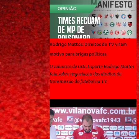
Rodrigo Mattos: Direitos de TV viram
motivo para brigas políticas
O colunista de UOL Esporte Rodrigo Mattos
fala sobre negociação dos direitos de
transmissão do futebol na TV.