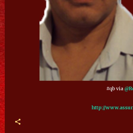
#qb via
@Re
http://www.assu