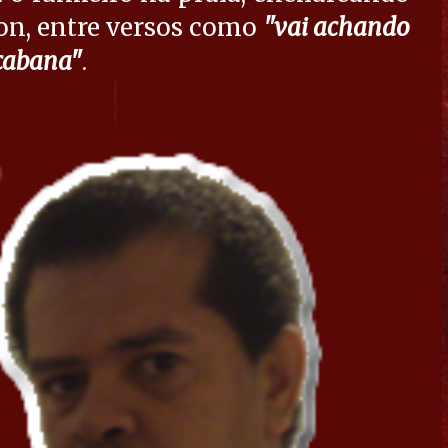
on, entre versos como
"vai achando
acabana"
.