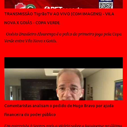
TRANSMISSÃO TigrãoTV AO VIVO (COM IMAGENS) - VILA
NOVA X GOIÁS - COPA VERDE
Onésio Brasileiro Alvarenga é o palco do primeiro jogo pela Copa
Verde entre Vila Nova x Goiás.
Comentaristas analisam o pedido de Hugo Bravo por ajuda
financeira do poder público
Em entrevista à Sagres após a vitória sobre a Jacuipense na última