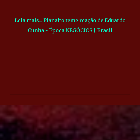
Leia mais... Planalto teme reação de Eduardo
Cunha - Época NEGÓCIOS | Brasil
C
o
m
e
n
t
á
r