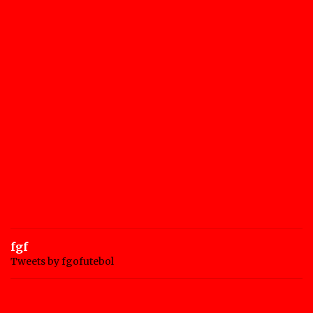
fgf
Tweets by fgofutebol