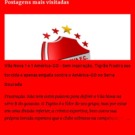
Postagens mais visitadas
Vila Nova 1 x 1 América-GO - Sem inspiração, Tigrão frustra sua
torcida e apenas empata contra o América-GO no Serra
Dourada
Frustração. Não tem outra palavra para definir o Vila Nova na
série B do goianão. O Tigrão é o líder do seu grupo, mas por estar
em uma divisão inferior, a crônica esportiva, bem como sua
própria torcida esperava que o clube sobrasse na competição, mas
ao contrário disso todos os jogos do Vila Nova tem sido de
sofrimento para a massa e em muitos deles o time tem contado