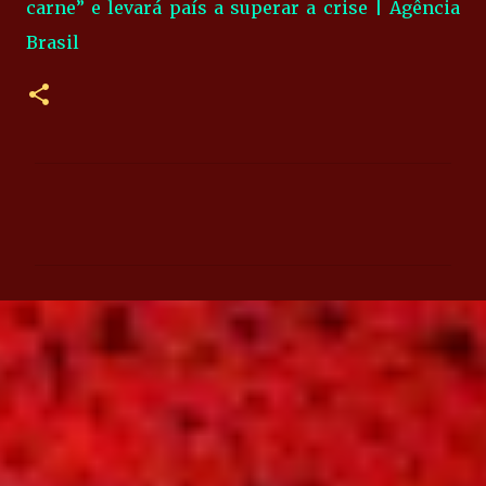
carne” e levará país a superar a crise | Agência
Brasil
C
o
m
e
n
t
á
r
i
o