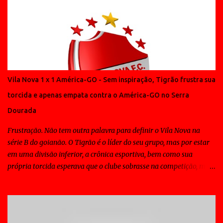
Vila Nova 1 x 1 América-GO - Sem inspiração, Tigrão frustra sua
torcida e apenas empata contra o América-GO no Serra
Dourada
Frustração. Não tem outra palavra para definir o Vila Nova na
série B do goianão. O Tigrão é o líder do seu grupo, mas por estar
em uma divisão inferior, a crônica esportiva, bem como sua
própria torcida esperava que o clube sobrasse na competição, mas
ao contrário disso todos os jogos do Vila Nova tem sido de
sofrimento para a massa e em muitos deles o time tem contado
com a sorte para vencer. Padrão tático não tem. Padrão técnico
também não. E o elenco Colorado não conta com nenhum "fora de