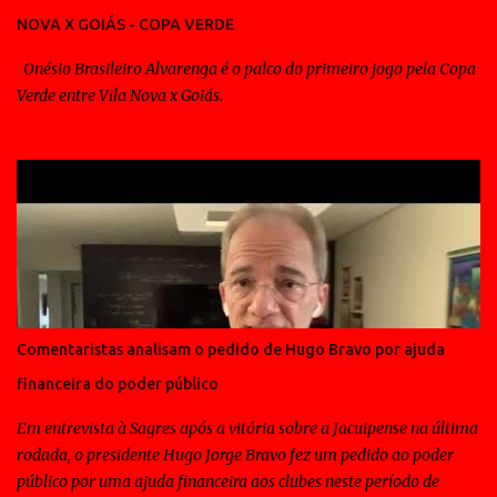
NOVA X GOIÁS - COPA VERDE
Onésio Brasileiro Alvarenga é o palco do primeiro jogo pela Copa
Verde entre Vila Nova x Goiás.
Comentaristas analisam o pedido de Hugo Bravo por ajuda
financeira do poder público
Em entrevista à Sagres após a vitória sobre a Jacuipense na última
rodada, o presidente Hugo Jorge Bravo fez um pedido ao poder
público por uma ajuda financeira aos clubes neste período de