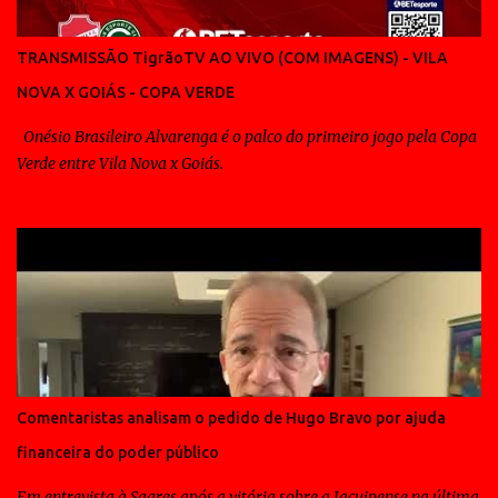
TRANSMISSÃO TigrãoTV AO VIVO (COM IMAGENS) - VILA
NOVA X GOIÁS - COPA VERDE
Onésio Brasileiro Alvarenga é o palco do primeiro jogo pela Copa
Verde entre Vila Nova x Goiás.
Comentaristas analisam o pedido de Hugo Bravo por ajuda
financeira do poder público
Em entrevista à Sagres após a vitória sobre a Jacuipense na última