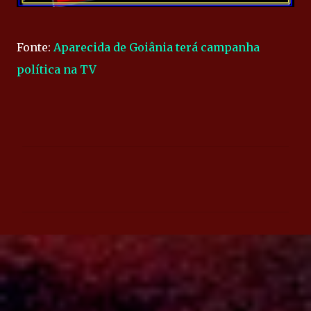
Fonte:
Aparecida de Goiânia terá campanha
política na TV
C
o
m
e
n
t
á
r