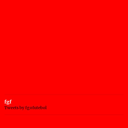
fgf
Tweets by fgofutebol