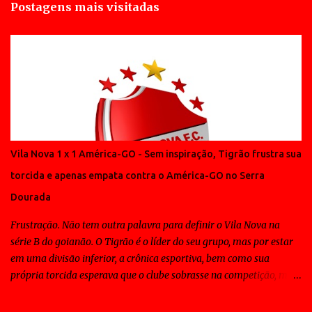
Postagens mais visitadas
Vila Nova 1 x 1 América-GO - Sem inspiração, Tigrão frustra sua
torcida e apenas empata contra o América-GO no Serra
Dourada
Frustração. Não tem outra palavra para definir o Vila Nova na
série B do goianão. O Tigrão é o líder do seu grupo, mas por estar
em uma divisão inferior, a crônica esportiva, bem como sua
própria torcida esperava que o clube sobrasse na competição, mas
ao contrário disso todos os jogos do Vila Nova tem sido de
sofrimento para a massa e em muitos deles o time tem contado