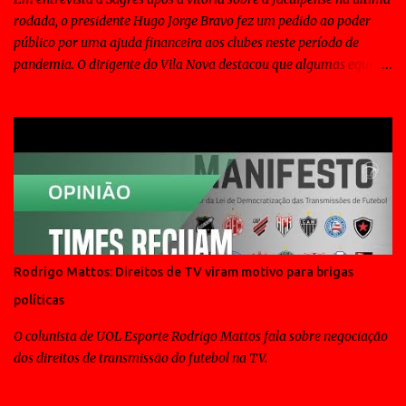
rodada, o presidente Hugo Jorge Bravo fez um pedido ao poder
público por uma ajuda financeira aos clubes neste período de
pandemia. O dirigente do Vila Nova destacou que algumas equipes
de outros estados conseguiu essa contribuição para a disputa do
Campeonato Brasileiro.
Rodrigo Mattos: Direitos de TV viram motivo para brigas
políticas
O colunista de UOL Esporte Rodrigo Mattos fala sobre negociação
dos direitos de transmissão do futebol na TV.