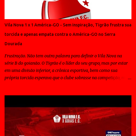
Vila Nova 1 x 1 América-GO - Sem inspiração, Tigrão frustra sua
torcida e apenas empata contra o América-GO no Serra
Dourada
Frustração. Não tem outra palavra para definir o Vila Nova na
série B do goianão. O Tigrão é o líder do seu grupo, mas por estar
em uma divisão inferior, a crônica esportiva, bem como sua
própria torcida esperava que o clube sobrasse na competição, mas
ao contrário disso todos os jogos do Vila Nova tem sido de
sofrimento para a massa e em muitos deles o time tem contado
com a sorte para vencer. Padrão tático não tem. Padrão técnico
também não. E o elenco Colorado não conta com nenhum "fora de
série" para decidir partidas. Para se ter uma idéia, o craque do time
é o Frontini, que só sabe fazer gols... isso deveria ser suficiente,
mas esta longe de ser a solução, uma vez que sem inspiração para