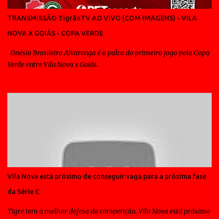
criar, em muitos jogos só a transpiração é pouco para vencer.
Diante do América de Morrrinhos e os mais de 7 mil pagantes no
TRANSMISSÃO TigrãoTV AO VIVO (COM IMAGENS) - VILA
Serra Dourada, não foi diferente, aliás até teve algo de inusitado,
NOVA X GOIÁS - COPA VERDE
pois o treinador que veio para dar um padrão ao Vila Nova, viu seu
time ficar alçando bolas na ...
Onésio Brasileiro Alvarenga é o palco do primeiro jogo pela Copa
Verde entre Vila Nova x Goiás.
Vila Nova está próximo de conseguir vaga para a próxima fase
da Série C
Tigre tem a melhor defesa da competição. Vila Nova está próximo