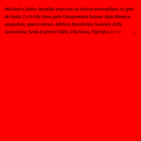
Michael e Júnior Brandão marcam na vitória esmeraldina Os gols
de Goiás 2 x 0 Vila Nova pelo Campeonato Goiano Alan Mineiro,
anapolina, aparecidense, Atlético, Brasileirão, Goianão 2019,
Goianiense, Goiás Esporte Clube, Vila Nova, Tigrinho, Serra
Dourada, Sagres, Goiânia Os gols de Goiás 2 x 0 Vila Nova pelo
Campeonato Goiano