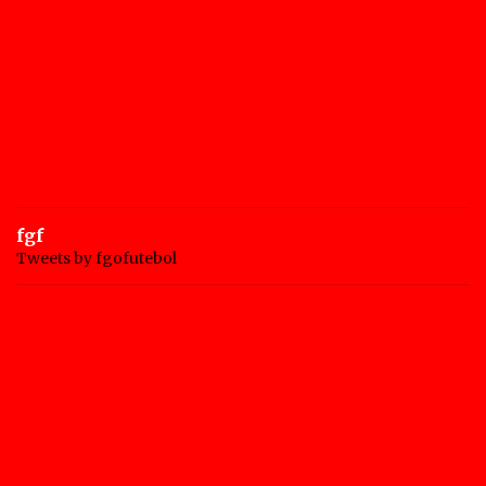
fgf
Tweets by fgofutebol