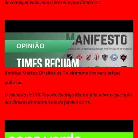
de conseguir vaga para a próxima fase da Série C.
Rodrigo Mattos: Direitos de TV viram motivo para brigas
políticas
O colunista de UOL Esporte Rodrigo Mattos fala sobre negociação
dos direitos de transmissão do futebol na TV.