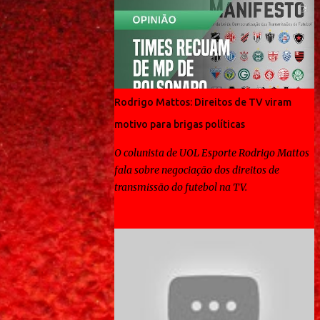
Rodrigo Mattos: Direitos de TV viram
motivo para brigas políticas
O colunista de UOL Esporte Rodrigo Mattos
fala sobre negociação dos direitos de
transmissão do futebol na TV.