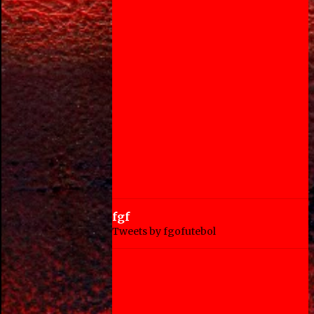
fgf
Tweets by fgofutebol