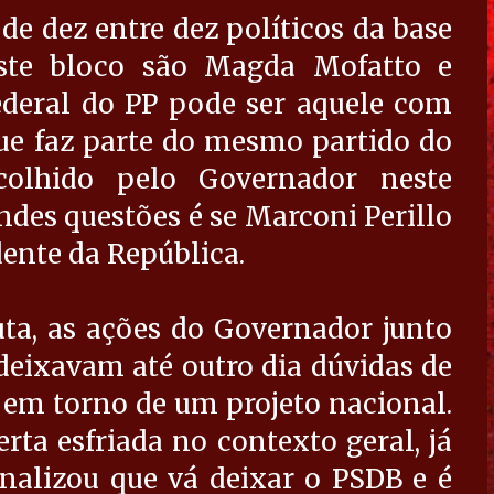
e dez entre dez políticos da base
ste bloco são Magda Mofatto e
ederal do PP pode ser aquele com
ue faz parte do mesmo partido do
colhido pelo Governador neste
es questões é se Marconi Perillo
dente da República.
ta, as ações do Governador junto
deixavam até outro dia dúvidas de
o em torno de um projeto nacional.
ta esfriada no contexto geral, já
nalizou que vá deixar o PSDB e é