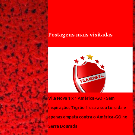
Postagens mais visitadas
Vila Nova 1 x 1 América-GO - Sem
inspiração, Tigrão frustra sua torcida e
apenas empata contra o América-GO no
Serra Dourada