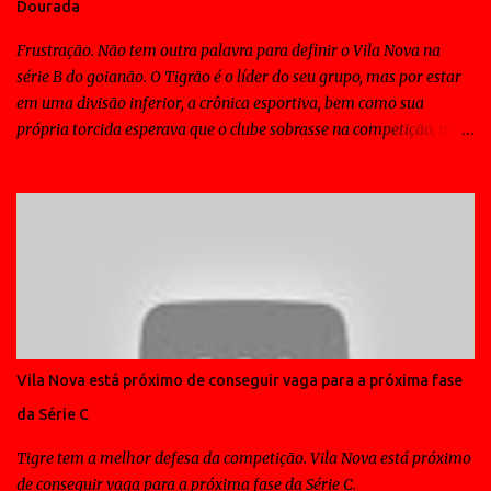
Dourada
Frustração. Não tem outra palavra para definir o Vila Nova na
série B do goianão. O Tigrão é o líder do seu grupo, mas por estar
em uma divisão inferior, a crônica esportiva, bem como sua
própria torcida esperava que o clube sobrasse na competição, mas
ao contrário disso todos os jogos do Vila Nova tem sido de
sofrimento para a massa e em muitos deles o time tem contado
com a sorte para vencer. Padrão tático não tem. Padrão técnico
também não. E o elenco Colorado não conta com nenhum "fora de
série" para decidir partidas. Para se ter uma idéia, o craque do time
é o Frontini, que só sabe fazer gols... isso deveria ser suficiente,
mas esta longe de ser a solução, uma vez que sem inspiração para
criar, em muitos jogos só a transpiração é pouco para vencer.
Diante do América de Morrrinhos e os mais de 7 mil pagantes no
Vila Nova está próximo de conseguir vaga para a próxima fase
Serra Dourada, não foi diferente, aliás até teve algo de inusitado,
da Série C
pois o treinador que veio para dar um padrão ao Vila Nova, viu seu
time ficar alçando bolas na ...
Tigre tem a melhor defesa da competição. Vila Nova está próximo
de conseguir vaga para a próxima fase da Série C.