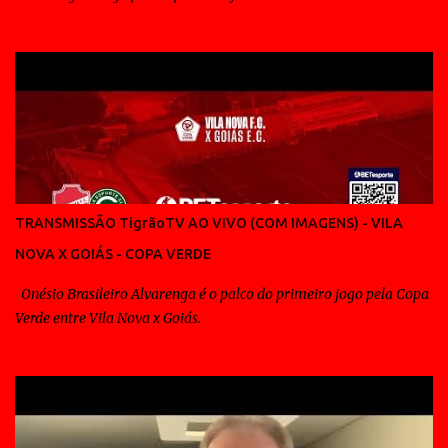
TRANSMISSÃO TigrãoTV AO VIVO (COM IMAGENS) - VILA
NOVA X GOIÁS - COPA VERDE
Onésio Brasileiro Alvarenga é o palco do primeiro jogo pela Copa
Verde entre Vila Nova x Goiás.