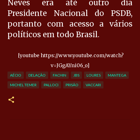
Neves era até outro dia
Presidente Nacional do PSDB,
portanto com acesso a vários
políticos em todo Brasil.
[youtube https://www.youtube.com/watch?
v=JGgAYni06_o]
AÉCIO
DELAÇÃO
FACHIN
JBS
LOURES
MANTEGA
MICHEL TEMER
PALLOCI
PRISÃO
VACCARI
C
o