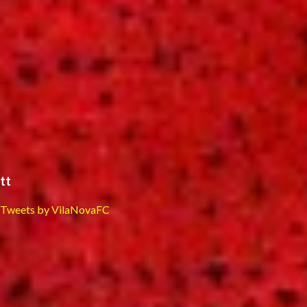
tt
Tweets by VilaNovaFC