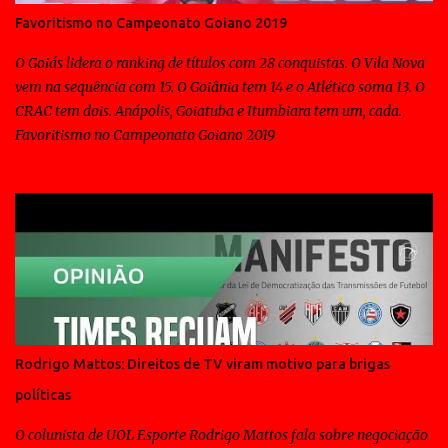
Favoritismo no Campeonato Goiano 2019
O Goiás lidera o ranking de títulos com 28 conquistas. O Vila Nova
vem na sequência com 15. O Goiânia tem 14 e o Atlético soma 13. O
CRAC tem dois. Anápolis, Goiatuba e Itumbiara tem um, cada.
Favoritismo no Campeonato Goiano 2019
Rodrigo Mattos: Direitos de TV viram motivo para brigas
políticas
O colunista de UOL Esporte Rodrigo Mattos fala sobre negociação