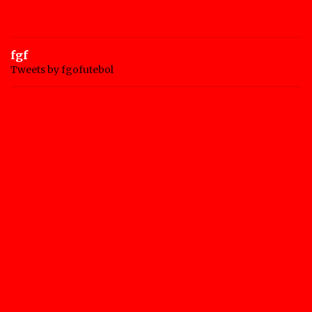
fgf
Tweets by fgofutebol