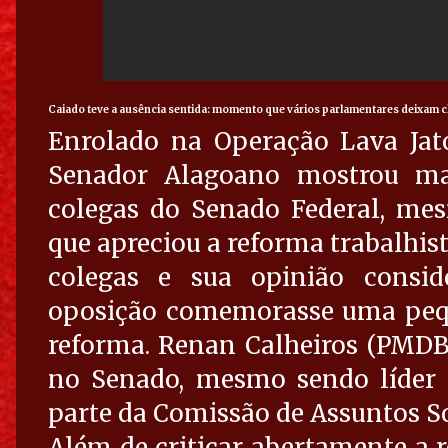
Caiado teve a ausência sentida: momento que vários parlamentares deixam 
Enrolado na Operação Lava Jato 
Senador Alagoano mostrou ma
colegas do Senado Federal, me
que apreciou a reforma trabalhist
colegas e sua opinião consi
oposição comemorasse uma peque
reforma. Renan Calheiros (PMDB-
no Senado, mesmo sendo líder
parte da Comissão de Assuntos So
Além de criticar abertamente a r