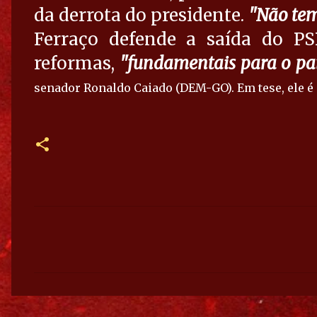
da derrota do presidente.
"Não tem
Ferraço defende a saída do P
reformas,
"fundamentais para o pa
senador Ronaldo Caiado (DEM-GO). Em tese, ele é a
C
o
m
e
n