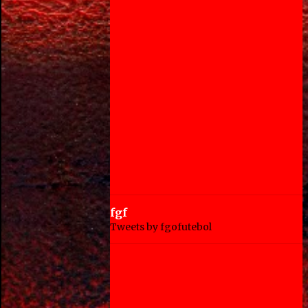
fgf
Tweets by fgofutebol