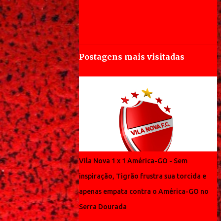
Postagens mais visitadas
Vila Nova 1 x 1 América-GO - Sem
inspiração, Tigrão frustra sua torcida e
apenas empata contra o América-GO no
Serra Dourada