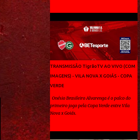
pagantes no Serra Dourada, não foi
diferente, aliás até teve algo de inusitado,
pois o treinador que veio para dar um
padrão ao Vila Nova, viu seu time ficar
alçando bolas na ...
TRANSMISSÃO TigrãoTV AO VIVO (COM
IMAGENS) - VILA NOVA X GOIÁS - COPA
VERDE
Onésio Brasileiro Alvarenga é o palco do
primeiro jogo pela Copa Verde entre Vila
Nova x Goiás.