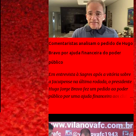
Comentaristas analisam o pedido de Hugo
Bravo por ajuda financeira do poder
público
Em entrevista à Sagres após a vitória sobre
a Jacuipense na última rodada, o presidente
Hugo Jorge Bravo fez um pedido ao poder
público por uma ajuda financeira aos clubes
neste período de pandemia. O dirigente do
Vila Nova destacou que algumas equipes de
outros estados conseguiu essa contribuição
para a disputa do Campeonato Brasileiro.