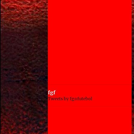
fgf
Tweets by fgofutebol