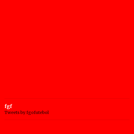
fgf
Tweets by fgofutebol