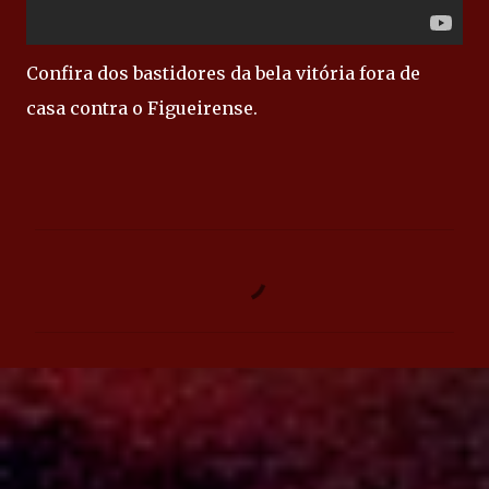
Confira dos bastidores da bela vitória fora de
casa contra o Figueirense.
C
o
m
e
n
t
á
r