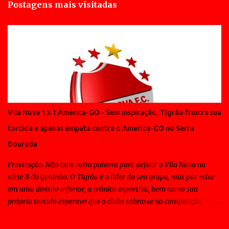
Postagens mais visitadas
Vila Nova 1 x 1 América-GO - Sem inspiração, Tigrão frustra sua
torcida e apenas empata contra o América-GO no Serra
Dourada
Frustração. Não tem outra palavra para definir o Vila Nova na
série B do goianão. O Tigrão é o líder do seu grupo, mas por estar
em uma divisão inferior, a crônica esportiva, bem como sua
própria torcida esperava que o clube sobrasse na competição, mas
ao contrário disso todos os jogos do Vila Nova tem sido de
sofrimento para a massa e em muitos deles o time tem contado