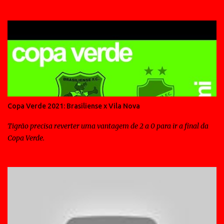
Copa Verde 2021: Brasiliense x Vila Nova
Tigrão precisa reverter uma vantagem de 2 a 0 para ir a final da
Copa Verde.