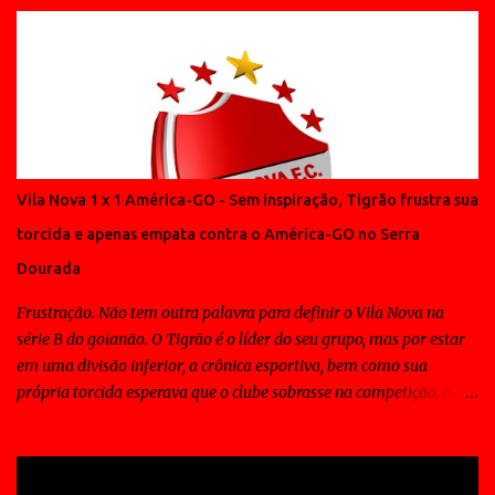
Vila Nova 1 x 1 América-GO - Sem inspiração, Tigrão frustra sua
torcida e apenas empata contra o América-GO no Serra
Dourada
Frustração. Não tem outra palavra para definir o Vila Nova na
série B do goianão. O Tigrão é o líder do seu grupo, mas por estar
em uma divisão inferior, a crônica esportiva, bem como sua
própria torcida esperava que o clube sobrasse na competição, mas
ao contrário disso todos os jogos do Vila Nova tem sido de
sofrimento para a massa e em muitos deles o time tem contado
com a sorte para vencer. Padrão tático não tem. Padrão técnico