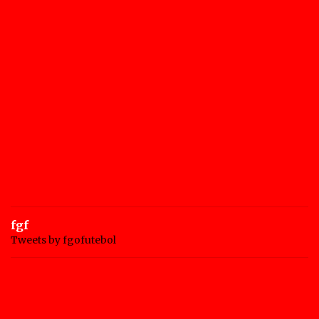
fgf
Tweets by fgofutebol