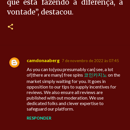
que está fazendo a diferença, a
vontade”, destacou.
camdonaaberg
7 de novembro de 2022 às 07:45
C
As you can to|you presumably can} see, a lot
o
of|there are many} free spins
코인카지노
on the
m
market simply waiting for you. It goes in
opposition to our tips to supply incentives for
e
reviews. We also ensure all reviews are
n
published with out moderation. We use
dedicated folks and clever expertise to
t
safeguard our platform.
á
RESPONDER
r
i