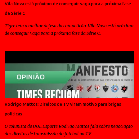
Vila Nova está próximo de conseguir vaga para a próxima fase
da Série C
Tigre tem a melhor defesa da competição. Vila Nova está próximo
de conseguir vaga para a próxima fase da Série C.
Rodrigo Mattos: Direitos de TV viram motivo para brigas
políticas
O colunista de UOL Esporte Rodrigo Mattos fala sobre negociação
dos direitos de transmissão do futebol na TV.