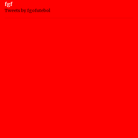
fgf
Tweets by fgofutebol